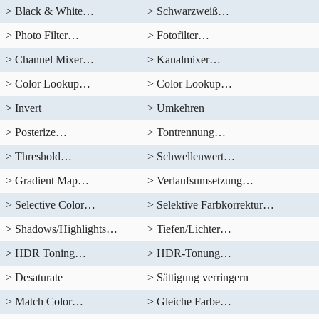
> Black & White…
> Schwarzweiß…
> Photo Filter…
> Fotofilter…
> Channel Mixer…
> Kanalmixer…
> Color Lookup…
> Color Lookup…
> Invert
> Umkehren
> Posterize…
> Tontrennung…
> Threshold…
> Schwellenwert…
> Gradient Map…
> Verlaufsumsetzung…
> Selective Color…
> Selektive Farbkorrektur…
> Shadows/Highlights…
> Tiefen/Lichter…
> HDR Toning…
> HDR-Tonung…
> Desaturate
> Sättigung verringern
> Match Color…
> Gleiche Farbe…