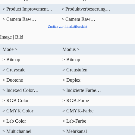
> Product Improvement…
> Produktverbesserung…
> Camera Raw…
> Camera Raw…
Zurück zur Inhaltsübersicht
Image | Bild
Mode >
Modus >
> Bitmap
> Bitmap
> Grayscale
> Graustufen
> Duotone
> Duplex
> Indexed Color…
> Indizierte Farbe…
> RGB Color
> RGB-Farbe
> CMYK Color
> CMYK-Farbe
> Lab Color
> Lab-Farbe
> Multichannel
> Mehrkanal