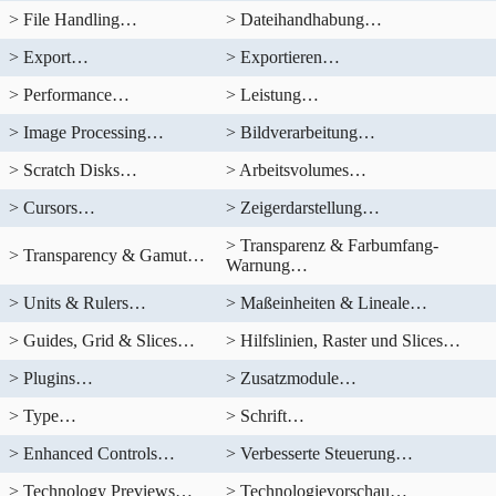
> File Handling…
> Dateihandhabung…
> Export…
> Exportieren…
> Performance…
> Leistung…
> Image Processing…
> Bildverarbeitung…
> Scratch Disks…
> Arbeitsvolumes…
> Cursors…
> Zeigerdarstellung…
> Transparenz & Farbumfang-
> Transparency & Gamut…
Warnung…
> Units & Rulers…
> Maßeinheiten & Lineale…
> Guides, Grid & Slices…
> Hilfslinien, Raster und Slices…
> Plugins…
> Zusatzmodule…
> Type…
> Schrift…
> Enhanced Controls…
> Verbesserte Steuerung…
> Technology Previews…
> Technologievorschau…